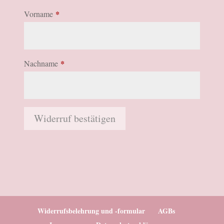
E
*
Vorname
-
M
a
*
Nachname
i
l
(
Widerruf bestätigen
w
i
e
d
e
r
Widerrufsbelehrung und -formular
AGBs
h