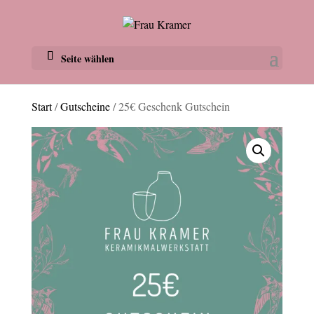
Seite wählen
Start
/
Gutscheine
/ 25€ Geschenk Gutschein